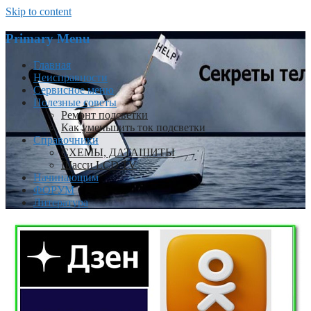
Skip to content
Primary Menu
Главная
Неисправности
Сервисное меню
Полезные советы
Ремонт подсветки
Как уменьшить ток подсветки
Справочники
СХЕМЫ, ДАТАШИТЫ
Шасси LCD TV
Начинающим
ФОРУМ
Литература