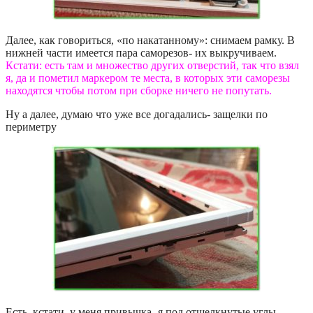
Далее, как говориться, «по накатанному»: снимаем рамку. В
нижней части имеется пара саморезов- их выкручиваем.
Кстати: есть там и множество других отверстий, так что взял
я, да и пометил маркером те места, в которых эти саморезы
находятся чтобы потом при сборке ничего не попутать.
Ну а далее, думаю что уже все догадались- защелки по
периметру
Есть, кстати, у меня привычка- я под отщелкнутые углы