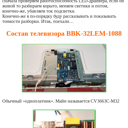
сначала проверяем работоспособность LED-драйвера, если он
живой то разбираем корыто, меняем светики и потом,
конечно-же, убавляем ток подсветки.
Конечно-же я по-порядку буду рассказывать и показывать
тонкости разборки. Итак, поехали…
Состав телевизора BBK-32LEM-1088
Обычный «одноплатник». Майн называется CV3663C-M32