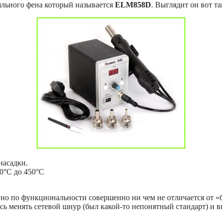
яльного фена который называется
ELM858D
. Выглядит он вот та
насадки.
00°С до 450°С
й, но по функциональности совершенно ни чем не отличается от 
ось менять сетевой шнур (был какой-то непонятный стандарт) и 