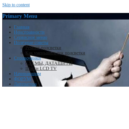
Skip to content
Primary Menu
Главная
Неисправности
Сервисное меню
Полезные советы
Ремонт подсветки
Как уменьшить ток подсветки
Справочники
СХЕМЫ, ДАТАШИТЫ
Шасси LCD TV
Начинающим
ФОРУМ
Литература