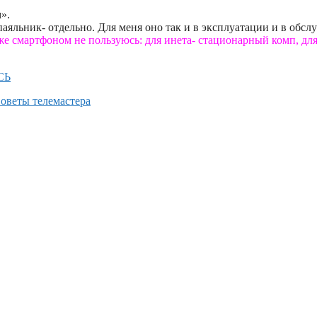
».
аяльник- отдельно. Для меня оно так и в эксплуатации и в обс
же смартфоном не пользуюсь: для инета- стационарный комп, для
СЬ
оветы телемастера