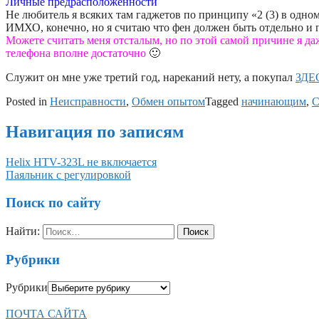
Личные предрасположенности
Не любитель я всяких там гаджетов по принципу «2 (3) в одном
ИМХО, конечно, но я считаю что фен должен быть отдельно и п
Можете считать меня отсталым, но по этой самой причине я да
телефона вполне достаточно
🙂
Служит он мне уже третий год, нареканий нету, а покупал
ЗДЕ
Posted in
Неисправности
,
Обмен опытом
Tagged
начинающим
,
С
Навигация по записям
Helix HTV-323L не включается
Паяльник с регулировкой
Поиск по сайту
Найти:
Рубрики
Рубрики
ПОЧТА САЙТА