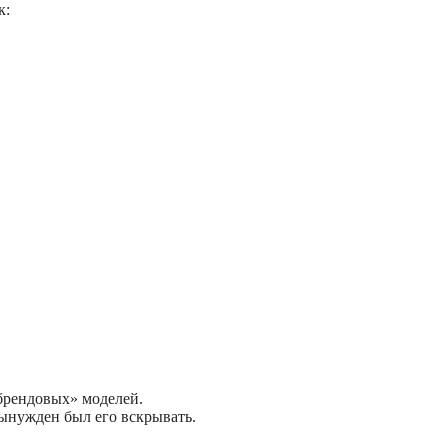
к:
«брендовых» моделей.
вынужден был его вскрывать.