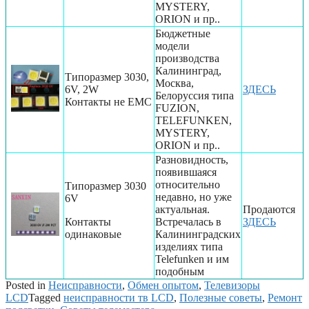
MYSTERY,
ORION и пр..
Бюджетные
модели
производства
Калининград,
Типоразмер 3030,
Москва,
6V, 2W
ЗДЕСЬ
Белоруссия типа
Контакты не EMC
FUZION,
TELEFUNKEN,
MYSTERY,
ORION и пр..
Разновидность,
появившаяся
относительно
Типоразмер 3030
недавно, но уже
6V
актуальная.
Продаются
Контакты
Встречалась в
ЗДЕСЬ
одинаковые
Калининградских
изделиях типа
Telefunken и им
подобным
Posted in
Неисправности
,
Обмен опытом
,
Телевизоры
LCD
Tagged
неисправности тв LCD
,
Полезные советы
,
Ремонт