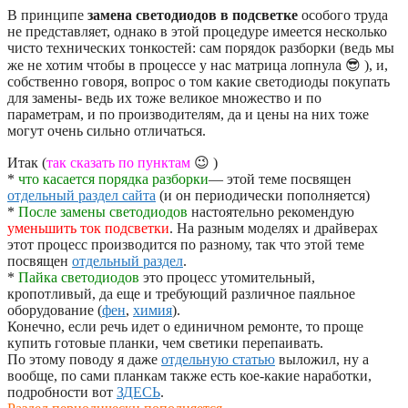
В принципе
замена светодиодов в подсветке
особого труда
не представляет, однако в этой процедуре имеется несколько
чисто технических тонкостей: сам порядок разборки (ведь мы
же не хотим чтобы в процессе у нас матрица лопнула 😎 ), и,
собственно говоря, вопрос о том какие светодиоды покупать
для замены- ведь их тоже великое множество и по
параметрам, и по производителям, да и цены на них тоже
могут очень сильно отличаться.
Итак (
так сказать по пунктам
😉 )
*
что касается порядка разборки
— этой теме посвящен
отдельный раздел сайта
(и он периодически пополняется)
*
После замены светодиодов
настоятельно рекомендую
уменьшить ток подсветки
. На разным моделях и драйверах
этот процесс производится по разному, так что этой теме
посвящен
отдельный раздел
.
*
Пайка светодиодов
это процесс утомительный,
кропотливый, да еще и требующий различное паяльное
оборудование (
фен
,
химия
).
Конечно, если речь идет о единичном ремонте, то проще
купить готовые планки, чем светики перепаивать.
По этому поводу я даже
отдельную статью
выложил, ну а
вообще, по сами планкам также есть кое-какие наработки,
подробности вот
ЗДЕСЬ
.