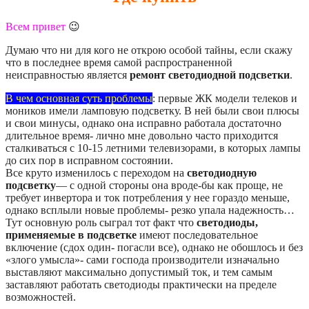
Всем привет
😉
Думаю что ни для кого не открою особой тайны, если скажу
что в последнее время самой распространенной
неисправностью является
ремонт светодиодной подсветки
.
В чем основная суть проблемы
: первые ЖК модели телеков и
моников имели ламповую подсветку. В ней были свои плюсы
и свои минусы, однако она исправно работала достаточно
длительное время- лично мне довольно часто приходится
сталкиваться с 10-15 летними телевизорами, в которых лампы
до сих пор в исправном состоянии.
Все круто изменилось с переходом на
светодиодную
подсветку
— с одной стороны она вроде-бы как проще, не
требует инвертора и ток потребления у нее гораздо меньше,
однако всплыли новые проблемы- резко упала надежность…
Тут основную роль сыграл тот факт что
светодиоды,
применяемые в подсветке
имеют последовательное
включение (сдох один- погасли все), однако не обошлось и без
«злого умысла»- сами господа производители изначально
выставляют максимально допустимый ток, и тем самым
заставляют работать светодиоды практически на пределе
возможностей.