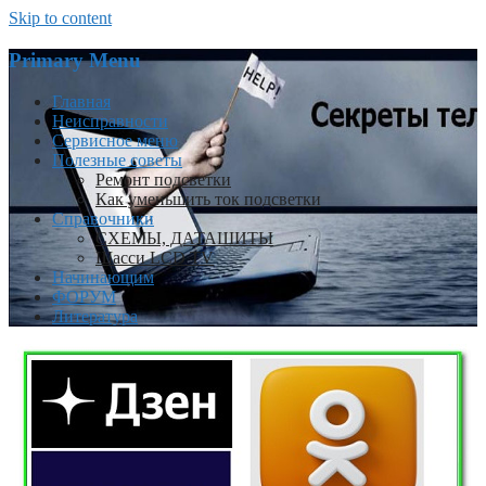
Skip to content
Primary Menu
Главная
Неисправности
Сервисное меню
Полезные советы
Ремонт подсветки
Как уменьшить ток подсветки
Справочники
СХЕМЫ, ДАТАШИТЫ
Шасси LCD TV
Начинающим
ФОРУМ
Литература