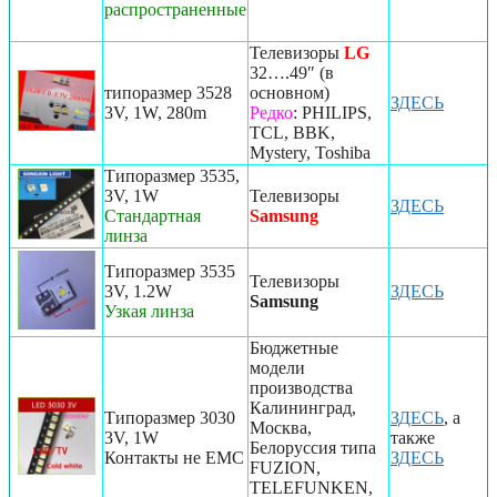
распространенные
Телевизоры
LG
32….49″ (в
типоразмер 3528
основном)
ЗДЕСЬ
3V, 1W, 280m
Редко
: PHILIPS,
TCL, BBK,
Mystery, Toshiba
Типоразмер 3535,
3V, 1W
Телевизоры
ЗДЕСЬ
Стандартная
Samsung
линза
Типоразмер 3535
Телевизоры
3V, 1.2W
ЗДЕСЬ
Samsung
Узкая линза
Бюджетные
модели
производства
Калининград,
Типоразмер 3030
ЗДЕСЬ
, а
Москва,
3V, 1W
также
Белоруссия типа
Контакты не EMC
ЗДЕСЬ
FUZION,
TELEFUNKEN,