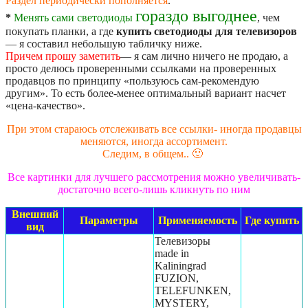
Раздел периодически пополняется
.
гораздо выгоднее
*
Менять сами светодиоды
, чем
покупать планки, а где
купить светодиоды для телевизоров
— я составил небольшую табличку ниже.
Причем прошу заметить
— я сам лично ничего не продаю, а
просто делюсь проверенными ссылками на проверенных
продавцов по принципу «пользуюсь сам-рекомендую
другим». То есть более-менее оптимальный вариант насчет
«цена-качество».
При этом стараюсь отслеживать все ссылки- иногда продавцы
меняются, иногда ассортимент.
Следим, в общем.. 🙂
Все картинки для лучшего рассмотрения можно увеличивать-
достаточно всего-лишь кликнуть по ним
Внешний
Параметры
Применяемость
Где купить
вид
Телевизоры
made in
Kaliningrad
FUZION,
TELEFUNKEN,
MYSTERY,