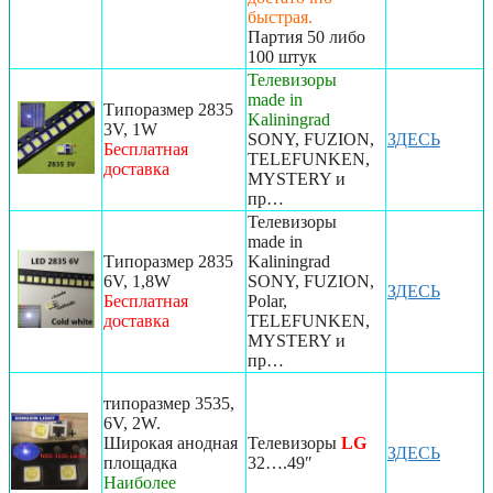
быстрая.
Партия 50 либо
100 штук
Телевизоры
made in
Типоразмер 2835
Kaliningrad
3V, 1W
SONY, FUZION,
ЗДЕСЬ
Бесплатная
TELEFUNKEN,
доставка
MYSTERY и
пр…
Телевизоры
made in
Типоразмер 2835
Kaliningrad
6V, 1,8W
SONY, FUZION,
ЗДЕСЬ
Бесплатная
Polar,
доставка
TELEFUNKEN,
MYSTERY и
пр…
типоразмер 3535,
6V, 2W.
Широкая анодная
Телевизоры
LG
ЗДЕСЬ
площадка
32….49″
Наиболее