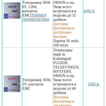
Типоразмер 3030
ORION и пр..
6V, 1,8W,
Чаще всего
контакты
встречаются в
ЗДЕСЬ
EMC
ПРИМЕР
моделях до 32
ПРИМЕНЕНИЯ
дюймов.
Доставка
бесплатная и
достаточно
быстрая.
Партия 50 либо
100 штук
Телевизоры
made in
Kaliningrad
FUZION,
TELEFUNKEN,
MYSTERY,
ORION и пр..
Типоразмер 3030,
Чаще всего
3V, контакты
встречаются в
ЗДЕСЬ
EMC
моделях от 40
дюймов
Доставка
бесплатная и
достаточно