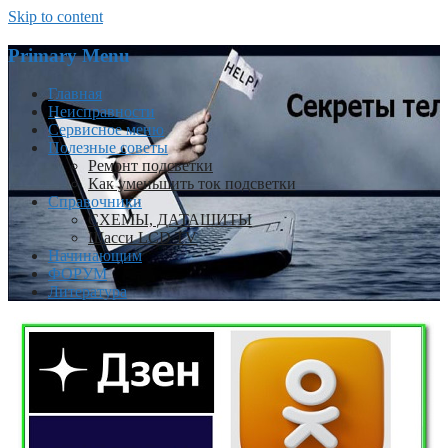
Skip to content
Primary Menu
Главная
Неисправности
Сервисное меню
Полезные советы
Ремонт подсветки
Как уменьшить ток подсветки
Справочники
СХЕМЫ, ДАТАШИТЫ
Шасси LCD TV
Начинающим
ФОРУМ
Литература