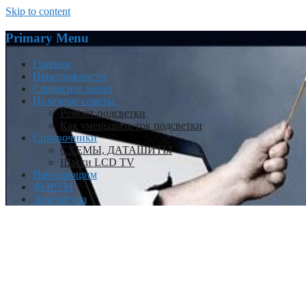
Skip to content
Primary Menu
Главная
Неисправности
Сервисное меню
Полезные советы
Ремонт подсветки
Как уменьшить ток подсветки
Справочники
СХЕМЫ, ДАТАШИТЫ
Шасси LCD TV
Начинающим
ФОРУМ
Литература