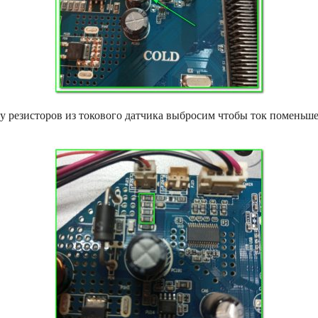
у резисторов из токового датчика выбросим чтобы ток поменьше