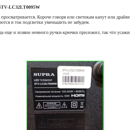
 STV-LC32LT0095W
росматривается. Короче говоря или светикам капут или драйвер 
ются и ток подсветки уменьшить не забудем.
, да еще и хозяин немного ручки-крючки приложил, так что усажи