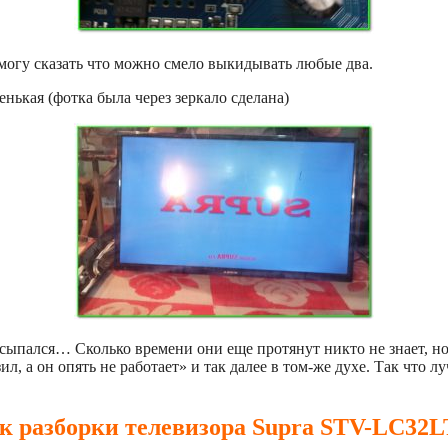
 могу сказать что можно смело выкидывать любые два.
нькая (фотка была через зеркало сделана)
ыпался… Сколько времени они еще протянут никто не знает, но к
л, а он опять не работает» и так далее в том-же духе. Так что л
к разборки телевизора Supra STV-LC32