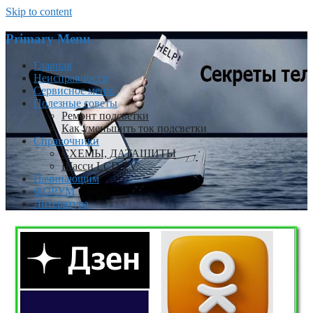
Skip to content
Primary Menu
Главная
Неисправности
Сервисное меню
Полезные советы
Ремонт подсветки
Как уменьшить ток подсветки
Справочники
СХЕМЫ, ДАТАШИТЫ
Шасси LCD TV
Начинающим
ФОРУМ
Литература