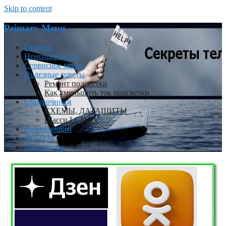
Skip to content
Primary Menu
Главная
Неисправности
Сервисное меню
Полезные советы
Ремонт подсветки
Как уменьшить ток подсветки
Справочники
СХЕМЫ, ДАТАШИТЫ
Шасси LCD TV
Начинающим
ФОРУМ
Литература