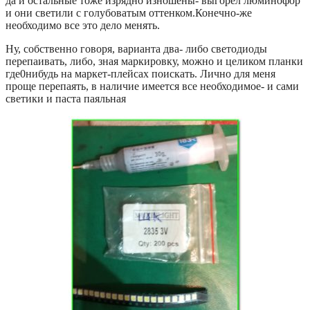
да и остальные тоже изрядно изношены- выгорел люминофор
и они светили с голубоватым оттенком.Конечно-же
необходимо все это дело менять.
Ну, собственно говоря, варианта два- либо светодиоды
перепаивать, либо, зная маркировку, можно и целиком планки
где0нибудь на маркет-плейсах поискать. Лично для меня
проще перепаять, в наличие имеется все необходимое- и сами
светики и паста паяльная