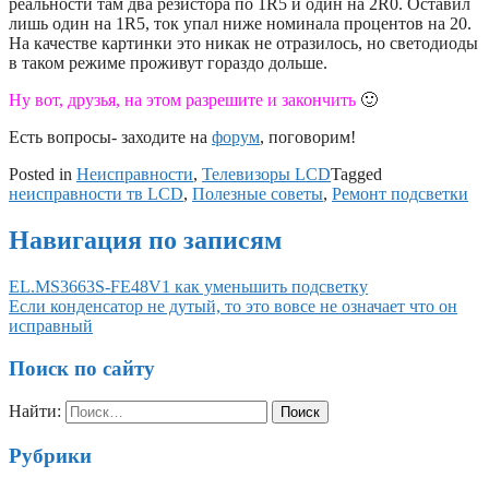
реальности там два резистора по 1R5 и один на 2R0. Оставил
лишь один на 1R5, ток упал ниже номинала процентов на 20.
На качестве картинки это никак не отразилось, но светодиоды
в таком режиме проживут гораздо дольше.
Ну вот, друзья, на этом разрешите и закончить
🙂
Есть вопросы- заходите на
форум
, поговорим!
Posted in
Неисправности
,
Телевизоры LCD
Tagged
неисправности тв LCD
,
Полезные советы
,
Ремонт подсветки
Навигация по записям
EL.MS3663S-FE48V1 как уменьшить подсветку
Если конденсатор не дутый, то это вовсе не означает что он
исправный
Поиск по сайту
Найти:
Рубрики