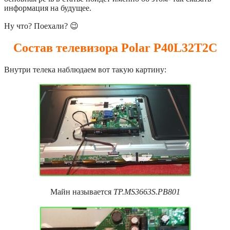
информация на будущее.
Ну что? Поехали? 😉
Состав телевизора Polar P40L32T2C
Внутри телека наблюдаем вот такую картину:
Майн называется
TP.MS3663S.PB801