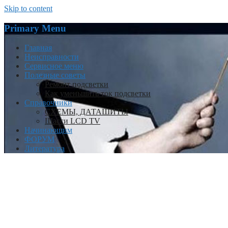
Skip to content
Primary Menu
Главная
Неисправности
Сервисное меню
Полезные советы
Ремонт подсветки
Как уменьшить ток подсветки
Справочники
СХЕМЫ, ДАТАШИТЫ
Шасси LCD TV
Начинающим
ФОРУМ
Литература