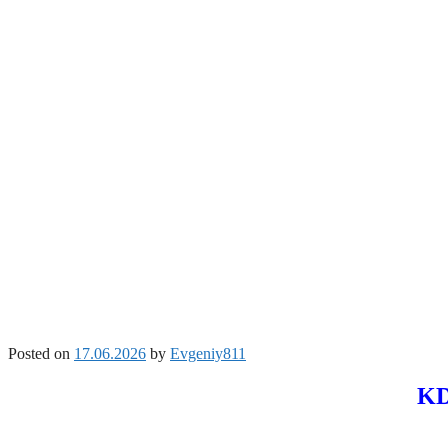
Posted on
17.06.2026
by
Evgeniy811
KD