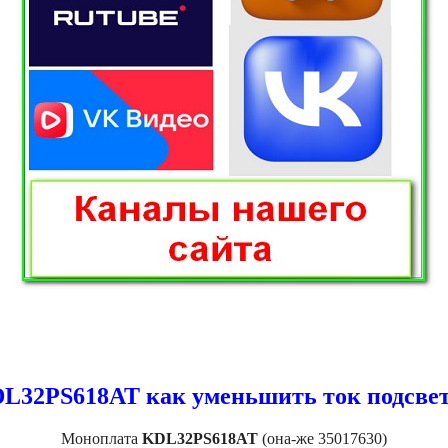
L32PS618AT как уменьшить ток подсве
Моноплата
KDL32PS618AT
(она-же 35017630)