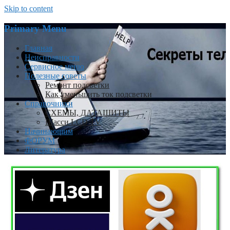
Skip to content
Primary Menu
Главная
Неисправности
Сервисное меню
Полезные советы
Ремонт подсветки
Как уменьшить ток подсветки
Справочники
СХЕМЫ, ДАТАШИТЫ
Шасси LCD TV
Начинающим
ФОРУМ
Литература