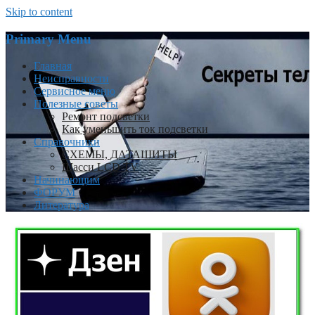
Skip to content
Primary Menu
Главная
Неисправности
Сервисное меню
Полезные советы
Ремонт подсветки
Как уменьшить ток подсветки
Справочники
СХЕМЫ, ДАТАШИТЫ
Шасси LCD TV
Начинающим
ФОРУМ
Литература