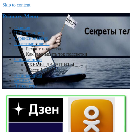
Skip to content
Primary Menu
Главная
Неисправности
Сервисное меню
Полезные советы
Ремонт подсветки
Как уменьшить ток подсветки
Справочники
СХЕМЫ, ДАТАШИТЫ
Шасси LCD TV
Начинающим
ФОРУМ
Литература