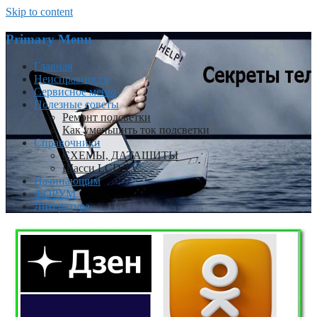
Skip to content
Primary Menu
Главная
Неисправности
Сервисное меню
Полезные советы
Ремонт подсветки
Как уменьшить ток подсветки
Справочники
СХЕМЫ, ДАТАШИТЫ
Шасси LCD TV
Начинающим
ФОРУМ
Литература