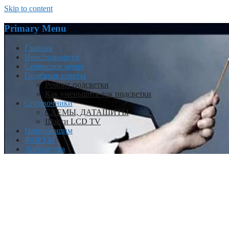
Skip to content
Primary Menu
Главная
Неисправности
Сервисное меню
Полезные советы
Ремонт подсветки
Как уменьшить ток подсветки
Справочники
СХЕМЫ, ДАТАШИТЫ
Шасси LCD TV
Начинающим
ФОРУМ
Литература