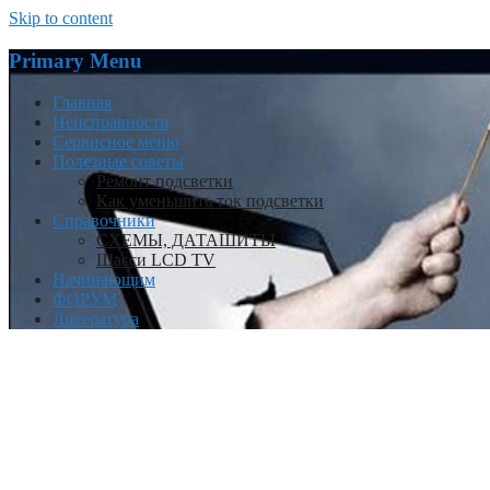
Skip to content
Primary Menu
Главная
Неисправности
Сервисное меню
Полезные советы
Ремонт подсветки
Как уменьшить ток подсветки
Справочники
СХЕМЫ, ДАТАШИТЫ
Шасси LCD TV
Начинающим
ФОРУМ
Литература