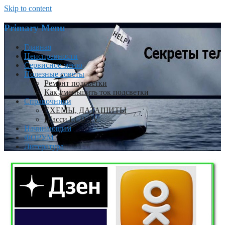
Skip to content
Primary Menu
Главная
Неисправности
Сервисное меню
Полезные советы
Ремонт подсветки
Как уменьшить ток подсветки
Справочники
СХЕМЫ, ДАТАШИТЫ
Шасси LCD TV
Начинающим
ФОРУМ
Литература