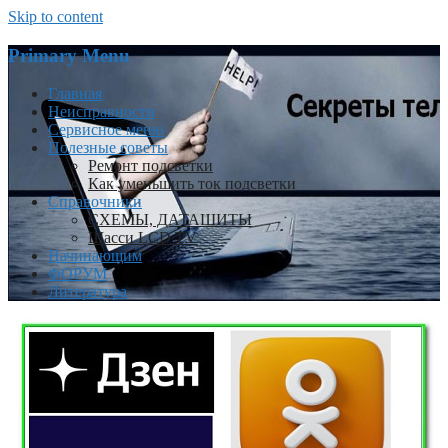
Skip to content
Primary Menu
Главная
Неисправности
Сервисное меню
Полезные советы
Ремонт подсветки
Как уменьшить ток подсветки
Справочники
СХЕМЫ, ДАТАШИТЫ
Шасси LCD TV
Начинающим
ФОРУМ
Литература