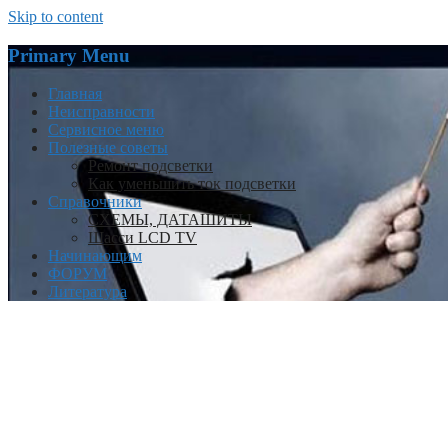
Skip to content
Primary Menu
Главная
Неисправности
Сервисное меню
Полезные советы
Ремонт подсветки
Как уменьшить ток подсветки
Справочники
СХЕМЫ, ДАТАШИТЫ
Шасси LCD TV
Начинающим
ФОРУМ
Литература