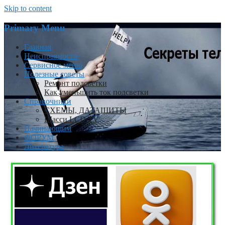
Skip to content
Primary Menu
Главная
Неисправности
Сервисное меню
Полезные советы
Ремонт подсветки
Как уменьшить ток подсветки
Справочники
СХЕМЫ, ДАТАШИТЫ
Шасси LCD TV
Начинающим
ФОРУМ
Литература