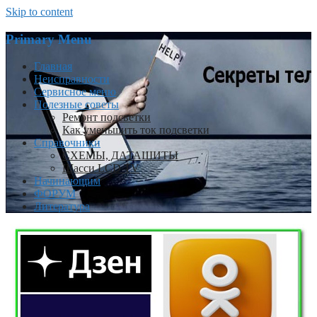
Skip to content
Primary Menu
Главная
Неисправности
Сервисное меню
Полезные советы
Ремонт подсветки
Как уменьшить ток подсветки
Справочники
СХЕМЫ, ДАТАШИТЫ
Шасси LCD TV
Начинающим
ФОРУМ
Литература