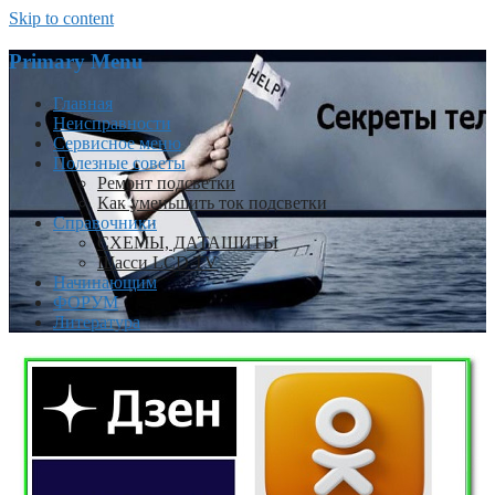
Skip to content
Primary Menu
Главная
Неисправности
Сервисное меню
Полезные советы
Ремонт подсветки
Как уменьшить ток подсветки
Справочники
СХЕМЫ, ДАТАШИТЫ
Шасси LCD TV
Начинающим
ФОРУМ
Литература