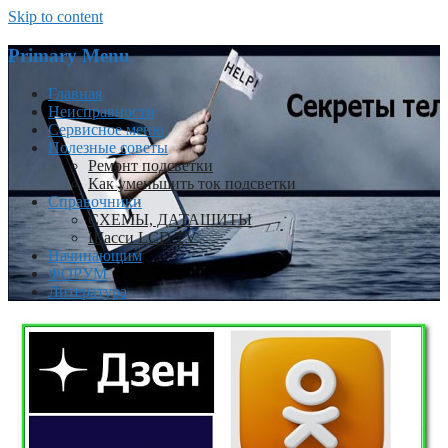
Skip to content
Primary Menu
Главная
Неисправности
Сервисное меню
Полезные советы
Ремонт подсветки
Как уменьшить ток подсветки
Справочники
СХЕМЫ, ДАТАШИТЫ
Шасси LCD TV
Начинающим
ФОРУМ
Литература