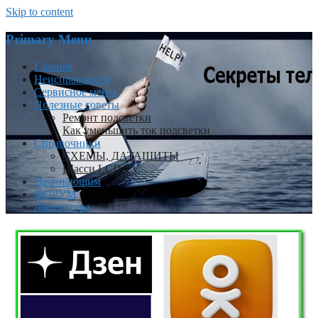
Skip to content
Primary Menu
Главная
Неисправности
Сервисное меню
Полезные советы
Ремонт подсветки
Как уменьшить ток подсветки
Справочники
СХЕМЫ, ДАТАШИТЫ
Шасси LCD TV
Начинающим
ФОРУМ
Литература