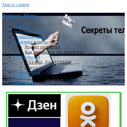
Skip to content
Primary Menu
Главная
Неисправности
Сервисное меню
Полезные советы
Ремонт подсветки
Как уменьшить ток подсветки
Справочники
СХЕМЫ, ДАТАШИТЫ
Шасси LCD TV
Начинающим
ФОРУМ
Литература