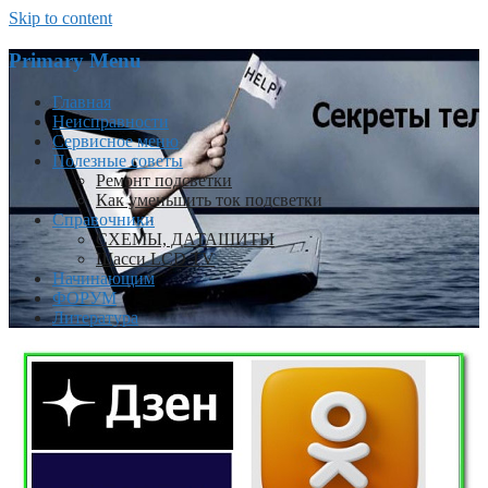
Skip to content
Primary Menu
Главная
Неисправности
Сервисное меню
Полезные советы
Ремонт подсветки
Как уменьшить ток подсветки
Справочники
СХЕМЫ, ДАТАШИТЫ
Шасси LCD TV
Начинающим
ФОРУМ
Литература