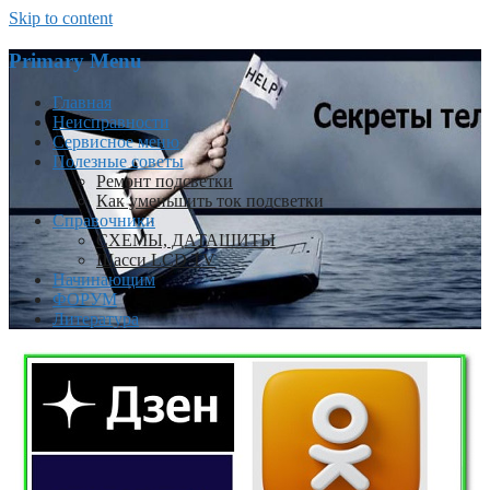
Skip to content
Primary Menu
Главная
Неисправности
Сервисное меню
Полезные советы
Ремонт подсветки
Как уменьшить ток подсветки
Справочники
СХЕМЫ, ДАТАШИТЫ
Шасси LCD TV
Начинающим
ФОРУМ
Литература