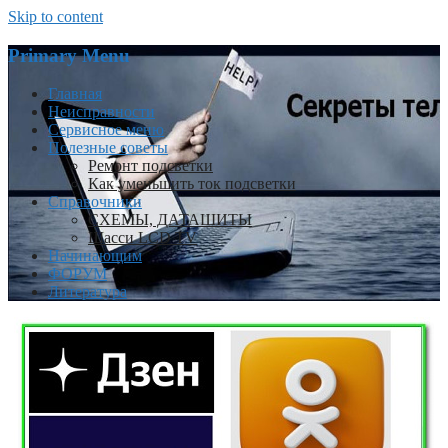
Skip to content
Primary Menu
Главная
Неисправности
Сервисное меню
Полезные советы
Ремонт подсветки
Как уменьшить ток подсветки
Справочники
СХЕМЫ, ДАТАШИТЫ
Шасси LCD TV
Начинающим
ФОРУМ
Литература