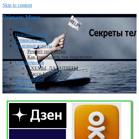
Skip to content
Primary Menu
Главная
Неисправности
Сервисное меню
Полезные советы
Ремонт подсветки
Как уменьшить ток подсветки
Справочники
СХЕМЫ, ДАТАШИТЫ
Шасси LCD TV
Начинающим
ФОРУМ
Литература