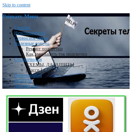
Skip to content
Primary Menu
Главная
Неисправности
Сервисное меню
Полезные советы
Ремонт подсветки
Как уменьшить ток подсветки
Справочники
СХЕМЫ, ДАТАШИТЫ
Шасси LCD TV
Начинающим
ФОРУМ
Литература