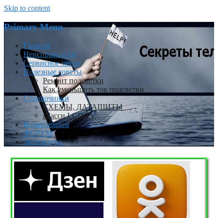
Skip to content
Primary Menu
Главная
Неисправности
Сервисное меню
Полезные советы
Ремонт подсветки
Как уменьшить ток подсветки
Справочники
СХЕМЫ, ДАТАШИТЫ
Шасси LCD TV
Начинающим
ФОРУМ
Литература