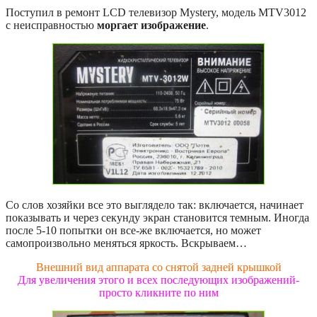
Поступил в ремонт LCD телевизор Mystery, модель MTV3012
с неисправностью
моргает изображение
.
Со слов хозяйки все это выглядело так: включается, начинает
показывать и через секунду экран становится темным. Иногда
после 5-10 попытки он все-же включается, но может
самопроизвольно меняться яркость. Вскрываем…
Внешний вид аппарата со снятой задней крышкой
Для увеличения этого и всех последующих изображений-
просто кликните по ним