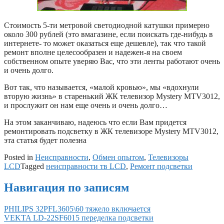
Стоимость 5-ти метровой светодиодной катушки примерно
около 300 рублей (это вмагазине, если поискать где-нибудь в
интернете- то может оказаться еще дешевле), так что такой
ремонт вполне целесообразен и надежен-я на своем
собственном опыте уверяю Вас, что эти ленты работают очень
и очень долго.
Вот так, что называется, «малой кровью», мы «вдохнули
вторую жизнь» в старенький ЖК телевизор Mystery MTV3012,
и прослужит он нам еще очень и очень долго…
На этом заканчиваю, надеюсь что если Вам придется
ремонтировать подсветку в ЖК телевизоре Mystery MTV3012,
эта статья будет полезна
Posted in
Неисправности
,
Обмен опытом
,
Телевизоры
LCD
Tagged
неисправности тв LCD
,
Ремонт подсветки
Навигация по записям
PHILIPS 32PFL3605\60 тяжело включается
VEKTA LD-22SF6015 переделка подсветки