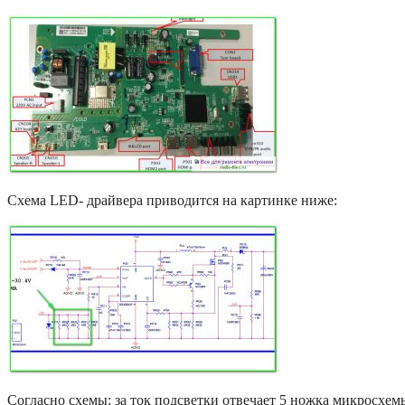
Схема LED- драйвера приводится на картинке ниже:
Согласно схемы: за ток подсветки отвечает 5 ножка микросх