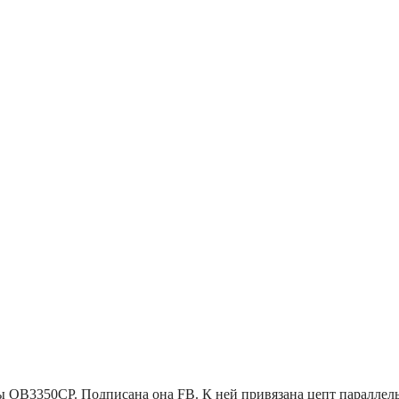
емы OB3350CP. Подписана она FB. К ней привязана цепт паралл