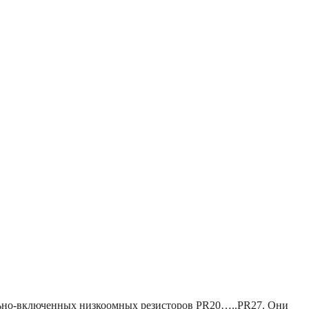
ельно-включенных низкоомных резисторов PR20…..PR27. Они