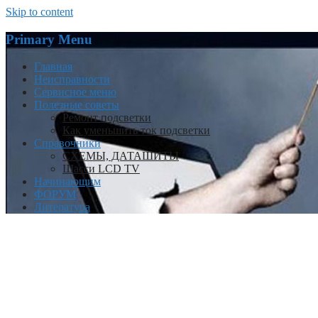
Skip to content
Primary Menu
Главная
Неисправности
Сервисное меню
Полезные советы
Ремонт подсветки
Как уменьшить ток подсветки
Справочники
СХЕМЫ, ДАТАШИТЫ
Шасси LCD TV
Начинающим
ФОРУМ
Литература