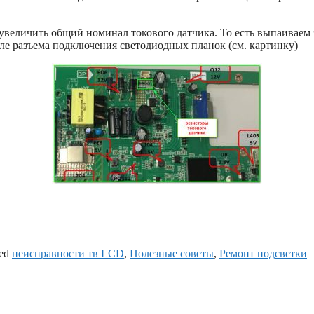
величить общий номинал токового датчика. То есть выпаиваем 
зле разъема подключения светодиодных планок (см. картинку)
ed
неисправности тв LCD
,
Полезные советы
,
Ремонт подсветки