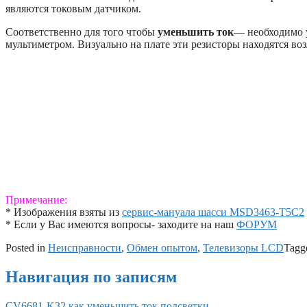
являются токовым датчиком.
Соответственно для того чтобы
уменьшить ток
— необходимо у
мультиметром. Визуально на плате эти резисторы находятся во
Примечание:
* Изображения взяты из
сервис-мануала шасси MSD3463-T5C2
* Если у Вас имеются вопросы- заходите на наш
ФОРУМ
Posted in
Неисправности
,
Обмен опытом
,
Телевизоры LCD
Tagg
Навигация по записям
CV6681-K32 как уменьшить ток подсветки