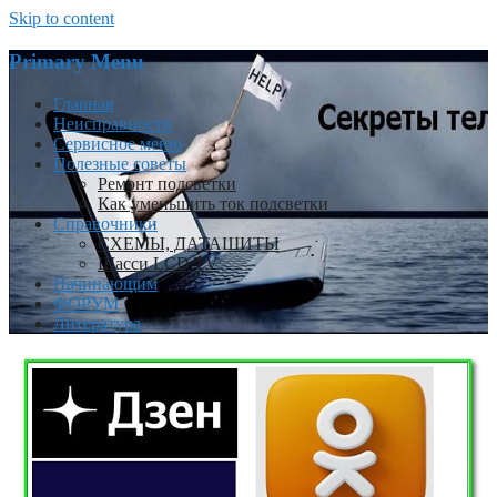
Skip to content
Primary Menu
Главная
Неисправности
Сервисное меню
Полезные советы
Ремонт подсветки
Как уменьшить ток подсветки
Справочники
СХЕМЫ, ДАТАШИТЫ
Шасси LCD TV
Начинающим
ФОРУМ
Литература