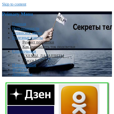
Skip to content
Primary Menu
Главная
Неисправности
Сервисное меню
Полезные советы
Ремонт подсветки
Как уменьшить ток подсветки
Справочники
СХЕМЫ, ДАТАШИТЫ
Шасси LCD TV
Начинающим
ФОРУМ
Литература