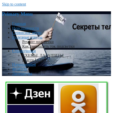
Skip to content
Primary Menu
Главная
Неисправности
Сервисное меню
Полезные советы
Ремонт подсветки
Как уменьшить ток подсветки
Справочники
СХЕМЫ, ДАТАШИТЫ
Шасси LCD TV
Начинающим
ФОРУМ
Литература