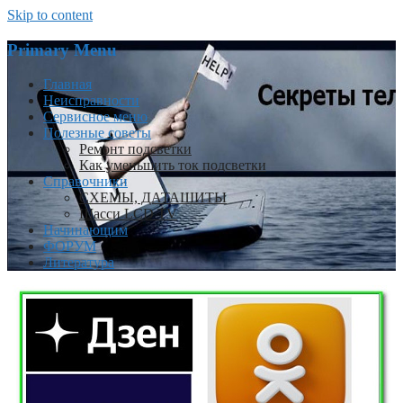
Skip to content
Primary Menu
Главная
Неисправности
Сервисное меню
Полезные советы
Ремонт подсветки
Как уменьшить ток подсветки
Справочники
СХЕМЫ, ДАТАШИТЫ
Шасси LCD TV
Начинающим
ФОРУМ
Литература