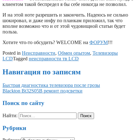
клиентом такой беспредел я бы себе никогда не позволил.
И на этой ноте разрешить и закончить. Надеюсь не сильно
шокировал, и даже инфу по планкам приложил, так что
вполне возможно что и от этой чудовищной статьи будет
польза.
Хотите что-то обсудить? WELCOME на
ФОРУМ
!!!
Posted in
Неисправности
,
Обмен опытом
,
Телевизоры
LCD
Tagged
неисправности тв LCD
Навигация по записям
Быстрая диагностика телевизора после грозы
Blackton Bt32S05B ремонт подсветки
Поиск по сайту
Найти:
Рубрики