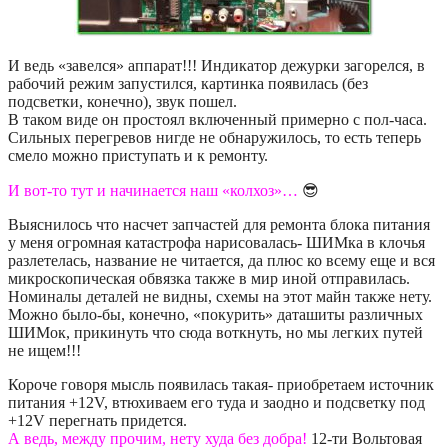
И ведь «завелся» аппарат!!! Индикатор дежурки загорелся, в
рабочий режим запустился, картинка появилась (без
подсветки, конечно), звук пошел.
В таком виде он простоял включенный примерно с пол-часа.
Сильных перегревов нигде не обнаружилось, то есть теперь
смело можно приступать и к ремонту.
И вот-то тут и начинается наш «колхоз»…
😎
Выяснилось что насчет запчастей для ремонта блока питания
у меня огромная катастрофа нарисовалась- ШИМка в клочья
разлетелась, название не читается, да плюс ко всему еще и вся
микроскопическая обвязка также в мир иной отправилась.
Номиналы деталей не видны, схемы на этот майн также нету.
Можно было-бы, конечно, «покурить» даташиты различных
ШИМок, прикинуть что сюда воткнуть, но мы легких путей
не ищем!!!
Короче говоря мысль появилась такая- приобретаем источник
питания +12V, втюхиваем его туда и заодно и подсветку под
+12V перегнать придется.
А ведь, между прочим, нету худа без добра!
12-ти Вольтовая