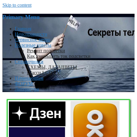
Skip to content
Primary Menu
Главная
Неисправности
Сервисное меню
Полезные советы
Ремонт подсветки
Как уменьшить ток подсветки
Справочники
СХЕМЫ, ДАТАШИТЫ
Шасси LCD TV
Начинающим
ФОРУМ
Литература