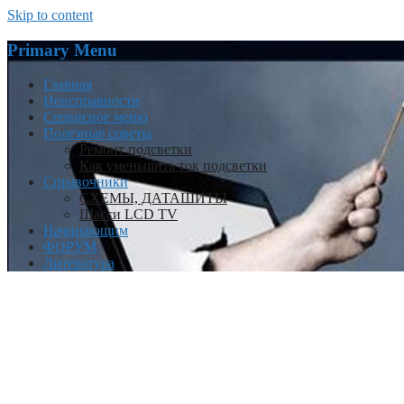
Skip to content
Primary Menu
Главная
Неисправности
Сервисное меню
Полезные советы
Ремонт подсветки
Как уменьшить ток подсветки
Справочники
СХЕМЫ, ДАТАШИТЫ
Шасси LCD TV
Начинающим
ФОРУМ
Литература