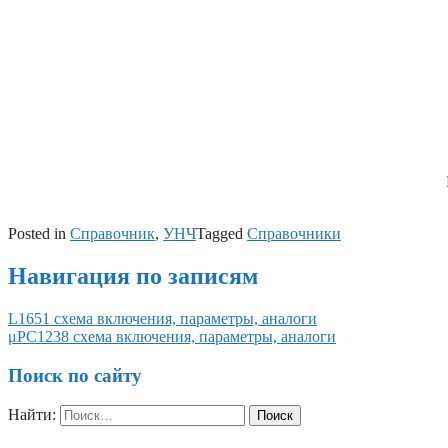
Posted in
Справочник
,
УНЧ
Tagged
Справочники
Навигация по записям
L1651 схема включения, параметры, аналоги
μPC1238 схема включения, параметры, аналоги
Поиск по сайту
Найти: