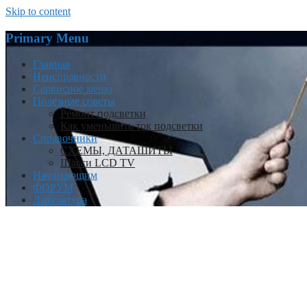
Skip to content
Primary Menu
Главная
Неисправности
Сервисное меню
Полезные советы
Ремонт подсветки
Как уменьшить ток подсветки
Справочники
СХЕМЫ, ДАТАШИТЫ
Шасси LCD TV
Начинающим
ФОРУМ
Литература