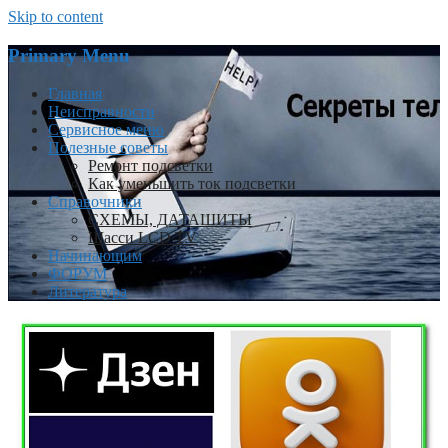
Skip to content
Primary Menu
Главная
Неисправности
Сервисное меню
Полезные советы
Ремонт подсветки
Как уменьшить ток подсветки
Справочники
СХЕМЫ, ДАТАШИТЫ
Шасси LCD TV
Начинающим
ФОРУМ
Литература