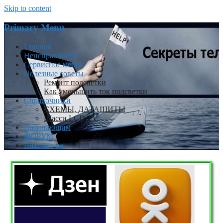
Skip to content
Primary Menu
Главная
Неисправности
Сервисное меню
Полезные советы
Ремонт подсветки
Как уменьшить ток подсветки
Справочники
СХЕМЫ, ДАТАШИТЫ
Шасси LCD TV
Начинающим
ФОРУМ
Литература