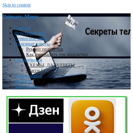
Skip to content
Primary Menu
Главная
Неисправности
Сервисное меню
Полезные советы
Ремонт подсветки
Как уменьшить ток подсветки
Справочники
СХЕМЫ, ДАТАШИТЫ
Шасси LCD TV
Начинающим
ФОРУМ
Литература