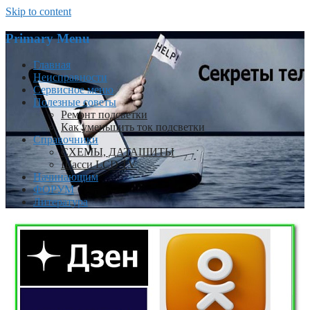
Skip to content
Primary Menu
Главная
Неисправности
Сервисное меню
Полезные советы
Ремонт подсветки
Как уменьшить ток подсветки
Справочники
СХЕМЫ, ДАТАШИТЫ
Шасси LCD TV
Начинающим
ФОРУМ
Литература