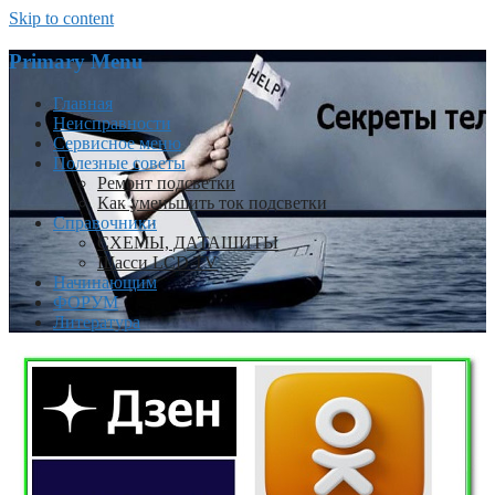
Skip to content
Primary Menu
Главная
Неисправности
Сервисное меню
Полезные советы
Ремонт подсветки
Как уменьшить ток подсветки
Справочники
СХЕМЫ, ДАТАШИТЫ
Шасси LCD TV
Начинающим
ФОРУМ
Литература