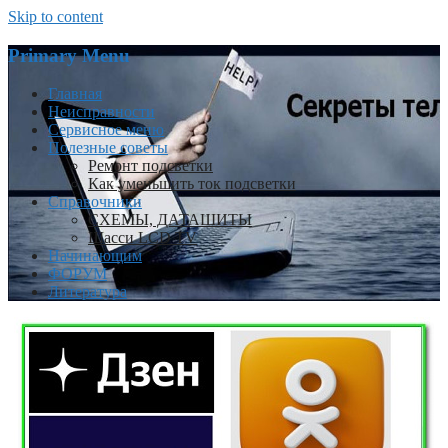
Skip to content
Primary Menu
Главная
Неисправности
Сервисное меню
Полезные советы
Ремонт подсветки
Как уменьшить ток подсветки
Справочники
СХЕМЫ, ДАТАШИТЫ
Шасси LCD TV
Начинающим
ФОРУМ
Литература