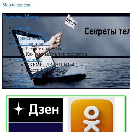
Skip to content
Primary Menu
Главная
Неисправности
Сервисное меню
Полезные советы
Ремонт подсветки
Как уменьшить ток подсветки
Справочники
СХЕМЫ, ДАТАШИТЫ
Шасси LCD TV
Начинающим
ФОРУМ
Литература