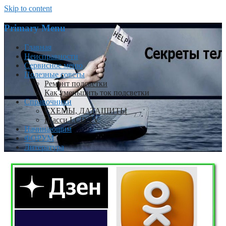
Skip to content
Primary Menu
Главная
Неисправности
Сервисное меню
Полезные советы
Ремонт подсветки
Как уменьшить ток подсветки
Справочники
СХЕМЫ, ДАТАШИТЫ
Шасси LCD TV
Начинающим
ФОРУМ
Литература