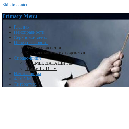
Skip to content
Primary Menu
Главная
Неисправности
Сервисное меню
Полезные советы
Ремонт подсветки
Как уменьшить ток подсветки
Справочники
СХЕМЫ, ДАТАШИТЫ
Шасси LCD TV
Начинающим
ФОРУМ
Литература