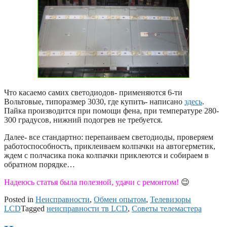
Что касаемо самих светодиодов- применяются 6-ти
Вольтовые, типоразмер 3030, где купить- написано
здесь
.
Пайка производится при помощи фена, при температуре 280-
300 градусов, нижний подогрев не требуется.
Далее- все стандартно: перепаиваем светодиоды, проверяем
работоспособность, приклеиваем колпачки на автогерметик,
ждем с полчасика пока колпачки приклеются и собираем в
обратном порядке…
Надеюсь статья была полезной, удачи с ремонтом!
😉
Posted in
Неисправности
,
Обмен опытом
,
Телевизоры
LCD
Tagged
неисправности тв LCD
,
Советы телемастера