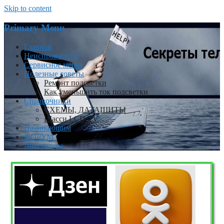
Skip to content
Primary Menu
Главная
Неисправности
Сервисное меню
Полезные советы
Ремонт подсветки
Как уменьшить ток подсветки
Справочники
СХЕМЫ, ДАТАШИТЫ
Шасси LCD TV
Начинающим
ФОРУМ
Литература