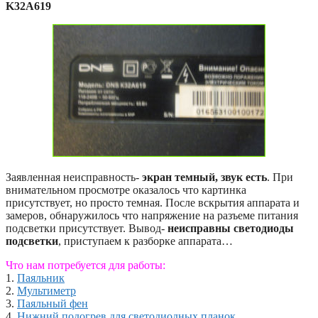
K32A619
Заявленная неисправность-
экран темный, звук есть
. При
внимательном просмотре оказалось что картинка
присутствует, но просто темная. После вскрытия аппарата и
замеров, обнаружилось что напряжение на разъеме питания
подсветки присутствует. Вывод-
неисправны светодиоды
подсветки
, приступаем к разборке аппарата…
Что нам потребуется для работы:
1.
Паяльник
2.
Мультиметр
3.
Паяльный фен
4.
Нижний подогрев для светодиодных планок