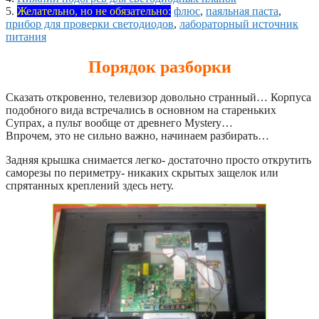
5.
Желательно, но не обязательно:
флюс
,
паяльная паста
,
прибор для проверки светодиодов
,
лабораторный источник
питания
Порядок разборки
Сказать откровенно, телевизор довольно странный… Корпуса
подобного вида встречались в основном на стареньких
Супрах, а пульт вообще от древнего Mystery…
Впрочем, это не сильно важно, начинаем разбирать…
Задняя крышка снимается легко- достаточно просто открутить
саморезы по периметру- никаких скрытых защелок или
спрятанных креплений здесь нету.