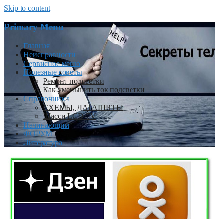
Skip to content
Primary Menu
Главная
Неисправности
Сервисное меню
Полезные советы
Ремонт подсветки
Как уменьшить ток подсветки
Справочники
СХЕМЫ, ДАТАШИТЫ
Шасси LCD TV
Начинающим
ФОРУМ
Литература