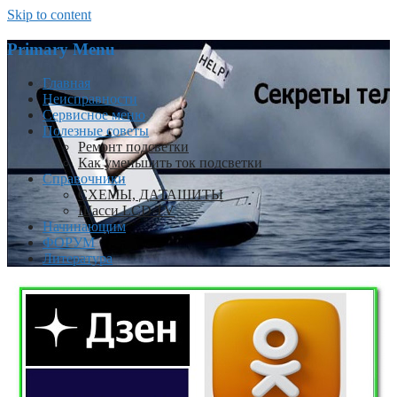
Skip to content
Primary Menu
Главная
Неисправности
Сервисное меню
Полезные советы
Ремонт подсветки
Как уменьшить ток подсветки
Справочники
СХЕМЫ, ДАТАШИТЫ
Шасси LCD TV
Начинающим
ФОРУМ
Литература