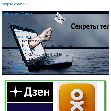
Skip to content
Primary Menu
Главная
Неисправности
Сервисное меню
Полезные советы
Ремонт подсветки
Как уменьшить ток подсветки
Справочники
СХЕМЫ, ДАТАШИТЫ
Шасси LCD TV
Начинающим
ФОРУМ
Литература